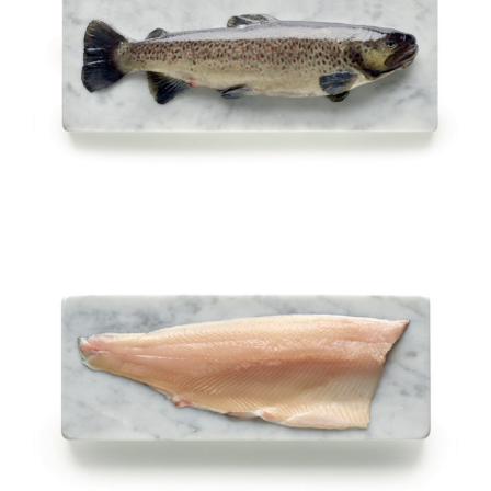
Trota lacustre intera ed
eviscerata
Filetto di trota iridea