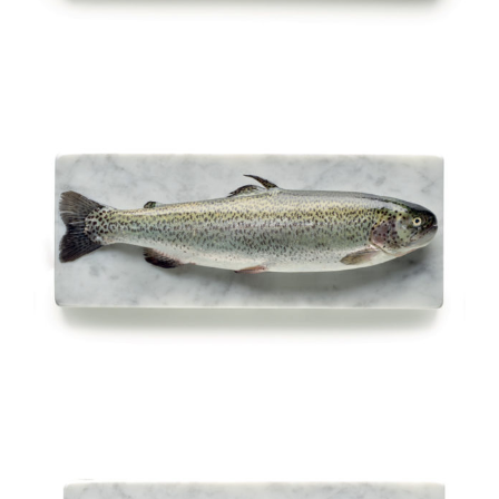
Trota iridea e trota iridea
salmonata intere o eviscerate