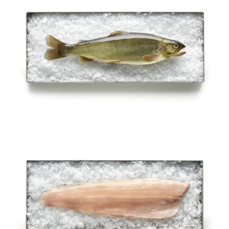
Carpione del Garda intero ed
eviscerato
Filetto di salmerino alpino