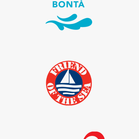
I prodotti della linea Fresca Bontà
sono tutti senza conservati e senza
additivi aggiunti.
Friend of the Sea
certificazione di prodotti della
pesca e dell’acquacoltura
sostenibile