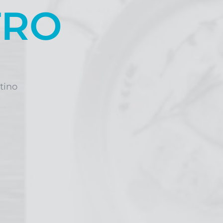
TRO
ntino