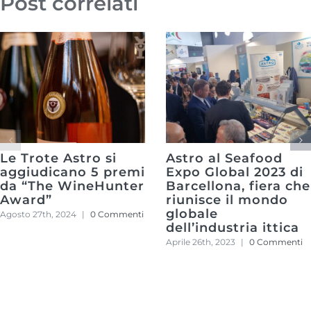
Post correlati
Le Trote Astro si
Astro al Seafood
aggiudicano 5 premi
Expo Global 2023 di
da “The WineHunter
Barcellona, fiera che
Award”
riunisce il mondo
globale
Agosto 27th, 2024
|
0 Commenti
dell’industria ittica
Aprile 26th, 2023
|
0 Commenti