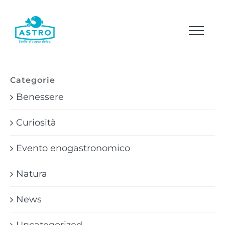
Salta
al
contenuto
Categorie
Benessere
Curiosità
Evento enogastronomico
Natura
News
Uncategorized