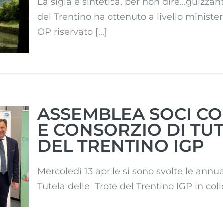
La sigla è sintetica, per non dire…guizzante
del Trentino ha ottenuto a livello minist
OP riservato [...]
ASSEMBLEA SOCI C
E CONSORZIO DI TU
DEL TRENTINO IGP
 E
LA
Mercoledì 13 aprile si sono svolte le annu
Tutela delle Trote del Trentino IGP in coll