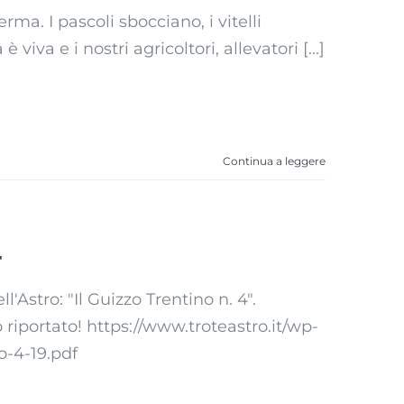
ma. I pascoli sbocciano, i vitelli
 viva e i nostri agricoltori, allevatori [...]
Continua a leggere
4
l'Astro: "Il Guizzo Trentino n. 4".
o riportato! https://www.troteastro.it/wp-
-4-19.pdf