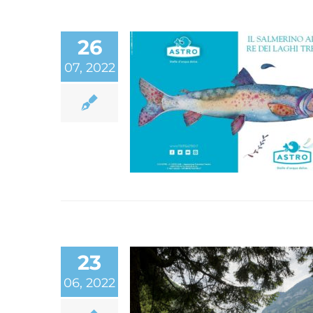
26
07, 2022
Nuova brochure “Il
Salmerino Alpino, re d
laghi trentini”
23
06, 2022
Astro ha ottenuto il
riconoscimento come