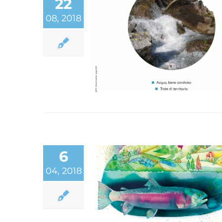
22
08, 2018
Nuova rivista Astro
“GUIZZO Trentino”
6
04, 2018
Astro, una storia vera