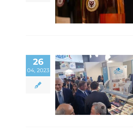
“The WineHunter Awa
26
04, 2023
Astro al Seafood Exp
Global 2023 di Barcello
fiera che riunisce il
mondo globale
dell’industria ittica