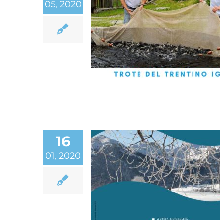
05, 2020
#lamiaterranonsifer
16
01, 2020
Il Guizzo Trentino n.