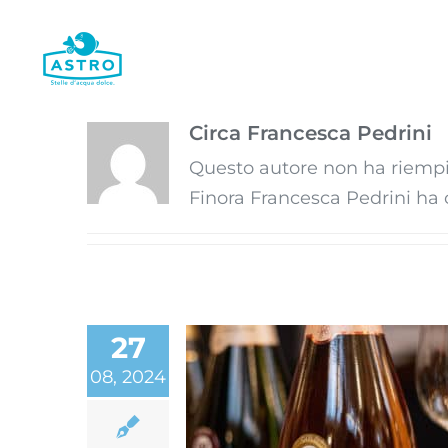
Salta
al
contenuto
Circa
Francesca Pedrini
Questo autore non ha riempit
Finora Francesca Pedrini ha c
27
08, 2024
Le Trote Astro si
aggiudicano 5 premi 