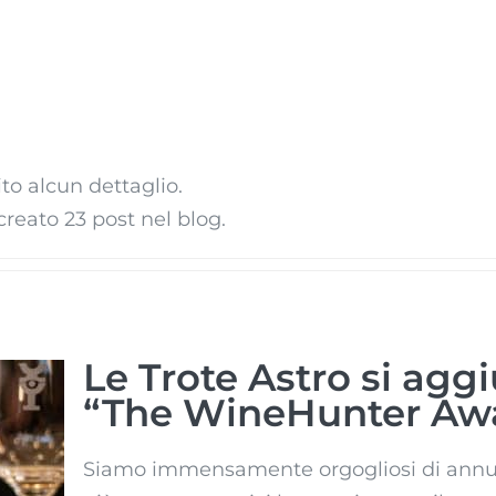
o alcun dettaglio.
reato 23 post nel blog.
Le Trote Astro si agg
“The WineHunter Aw
Siamo immensamente orgogliosi di annunc
da