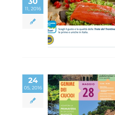
30
11, 2016
Ultime novità: la nost
nuova pagina
pubblicitaria “Trote d
Trentino IGP”
24
05, 2016
Gemme dei Ciucioi