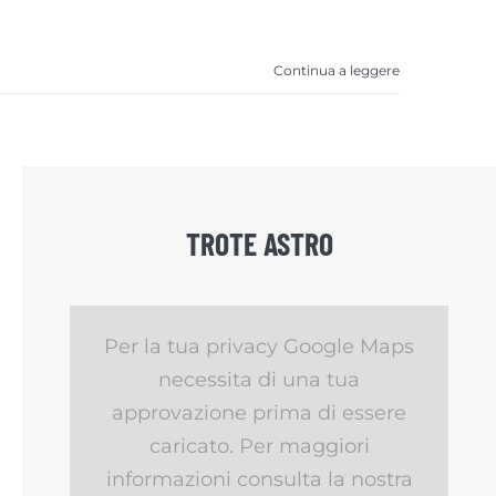
Continua a leggere
TROTE ASTRO
Per la tua privacy Google Maps
necessita di una tua
approvazione prima di essere
caricato. Per maggiori
informazioni consulta la nostra