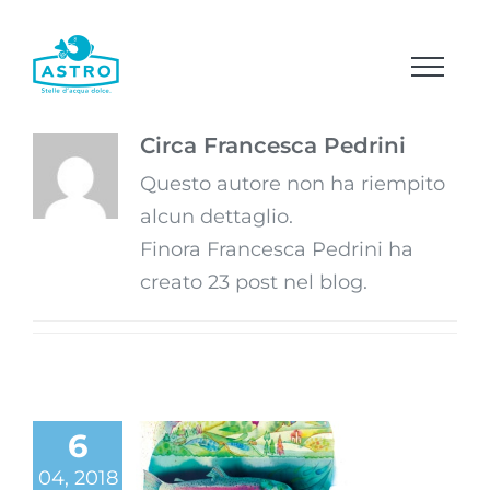
Salta
al
contenuto
Circa
Francesca Pedrini
Questo autore non ha riempito
alcun dettaglio.
Finora Francesca Pedrini ha
creato 23 post nel blog.
6
04, 2018
Astro, una