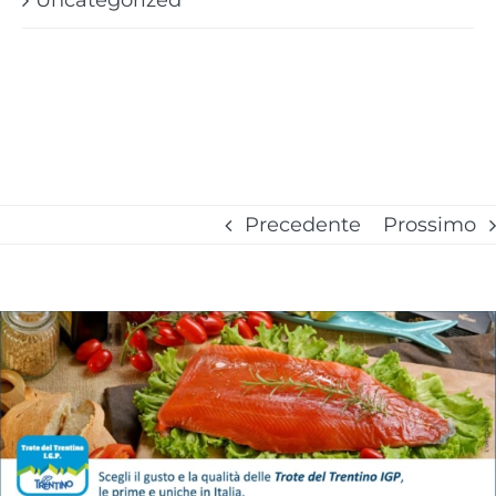
Precedente
Prossimo
Ingrandisci
immagine