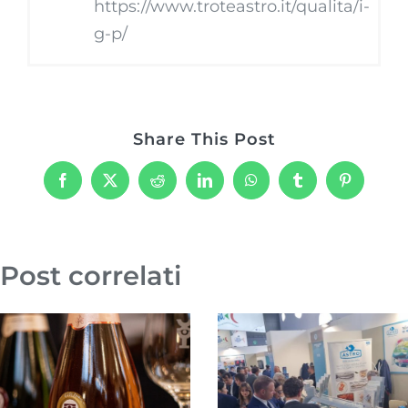
https://www.troteastro.it/qualita/i-
g-p/
Share This Post
Facebook
X
Reddit
LinkedIn
WhatsApp
Tumblr
Pinterest
Post correlati