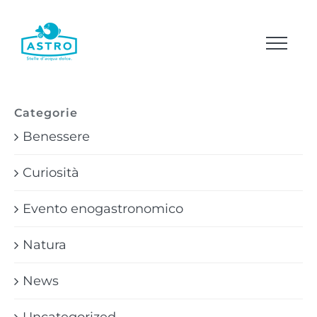
Salta
al
contenuto
Categorie
Benessere
Curiosità
Evento enogastronomico
Natura
News
Uncategorized