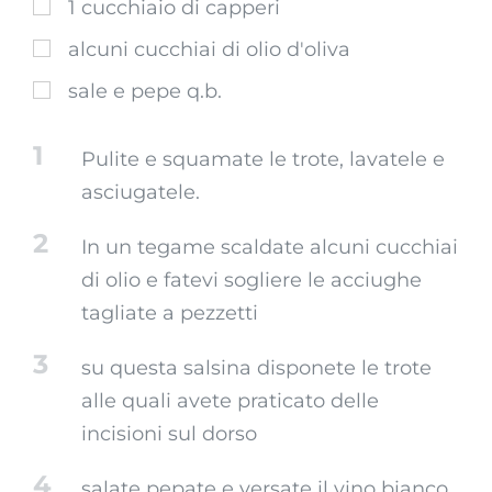
1 cucchiaio di capperi
alcuni cucchiai di olio d'oliva
sale e pepe q.b.
1
Pulite e squamate le trote, lavatele e
asciugatele.
2
In un tegame scaldate alcuni cucchiai
di olio e fatevi sogliere le acciughe
tagliate a pezzetti
3
su questa salsina disponete le trote
alle quali avete praticato delle
incisioni sul dorso
4
salate pepate e versate il vino bianco