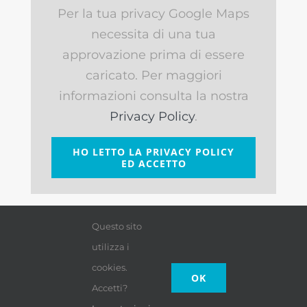
Per la tua privacy Google Maps
necessita di una tua
approvazione prima di essere
caricato. Per maggiori
informazioni consulta la nostra
Privacy Policy
.
HO LETTO LA PRIVACY POLICY
ED ACCETTO
Questo sito
utilizza i
cookies.
OK
Accetti?