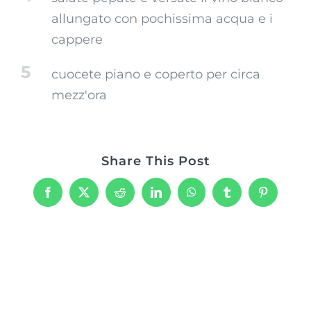
allungato con pochissima acqua e i
cappere
5
cuocete piano e coperto per circa
mezz'ora
Share This Post
Facebook
X
Reddit
LinkedIn
WhatsApp
Tumblr
Pinterest