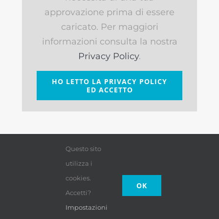
approvazione prima di essere
caricato. Per maggiori
informazioni consulta la nostra
Privacy Policy
.
HO LETTO LA PRIVACY POLICY
ED ACCETTO
Questo sito
utilizza i
cookies.
OK
Accetti?
Impostazioni