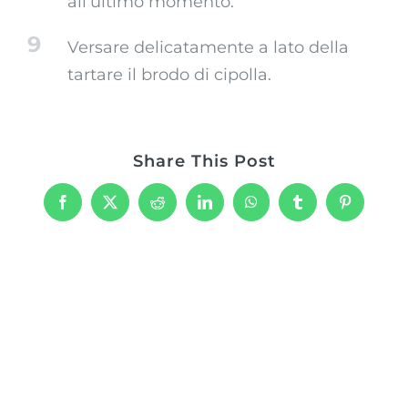
all’ultimo momento.
9
Versare delicatamente a lato della
tartare il brodo di cipolla.
Share This Post
Facebook
X
Reddit
LinkedIn
WhatsApp
Tumblr
Pinterest