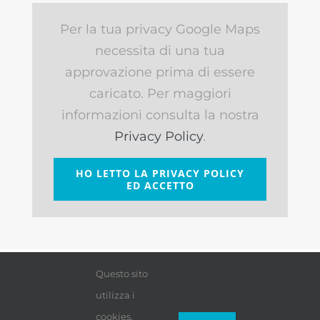
Per la tua privacy Google Maps
necessita di una tua
approvazione prima di essere
caricato. Per maggiori
informazioni consulta la nostra
Privacy Policy
.
HO LETTO LA PRIVACY POLICY
ED ACCETTO
Questo sito
utilizza i
cookies.