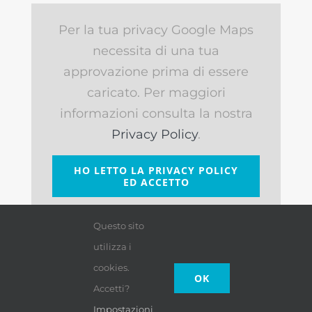
Per la tua privacy Google Maps
necessita di una tua
approvazione prima di essere
caricato. Per maggiori
informazioni consulta la nostra
Privacy Policy
.
HO LETTO LA PRIVACY POLICY
ED ACCETTO
Questo sito
utilizza i
cookies.
OK
Accetti?
Impostazioni