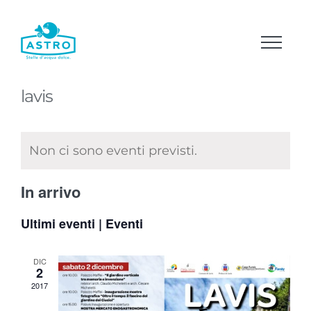
Salta
al
contenuto
lavis
Non ci sono eventi previsti.
In arrivo
Seleziona
Ultimi eventi | Eventi
la
data.
DIC
2
2017