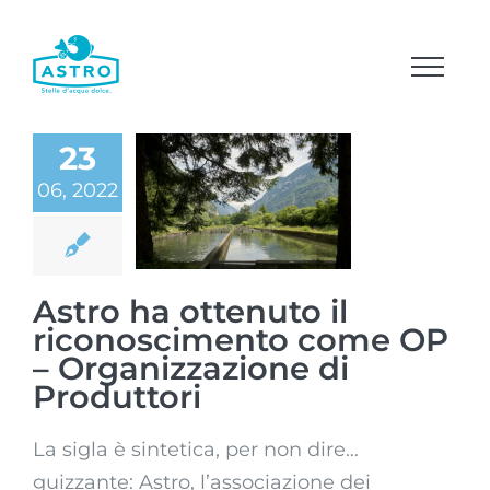
Salta
al
contenuto
Astro ha
23
ottenuto il
06, 2022
riconoscimento
come OP –
Organizzazione
di Produttori
Astro ha ottenuto il
riconoscimento come OP
– Organizzazione di
Produttori
La sigla è sintetica, per non dire…
guizzante: Astro, l’associazione dei