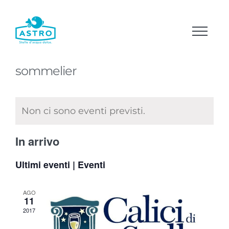
Salta
al
contenuto
sommelier
Non ci sono eventi previsti.
In arrivo
Seleziona
Ultimi eventi | Eventi
la
data.
AGO
11
2017