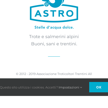
Trote e salmerini alpini
Buoni, sani e trentini.
© 2012 - 2019 Associazione Troticoltori Trentini All
Rights Reserved
OK
Questo sito utilizza i cookies. Accetti?
Impostazioni
Privacy Policy
Acquarelli di Luca Franceschini Plus