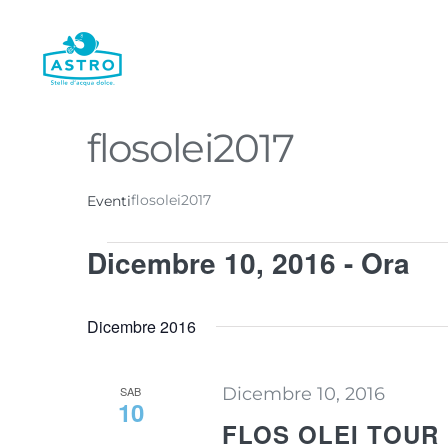
Salta
al
contenuto
flosolei2017
flosolei2017
Eventi
Eventi
Dicembre 10, 2016
 - 
Ora
Seleziona
la
Dicembre 2016
data.
SAB
Dicembre 10, 2016
10
FLOS OLEI TOUR 