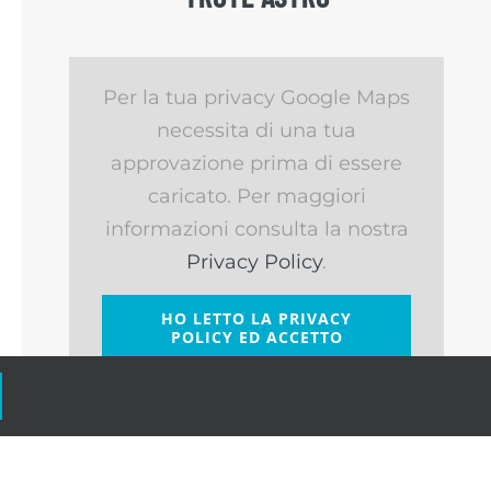
Per la tua privacy Google Maps
necessita di una tua
approvazione prima di essere
caricato. Per maggiori
informazioni consulta la nostra
Privacy Policy
.
HO LETTO LA PRIVACY
POLICY ED ACCETTO