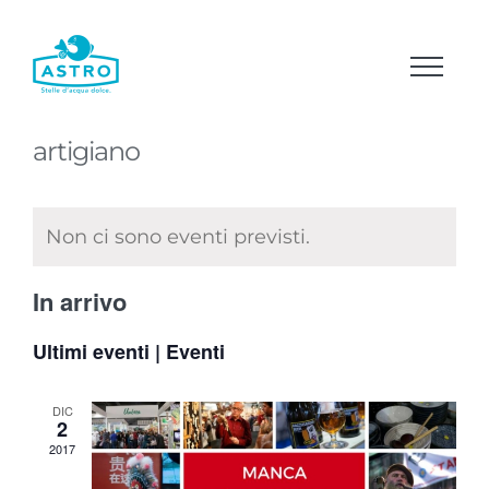
Salta
al
contenuto
artigiano
Non ci sono eventi previsti.
In arrivo
Seleziona
Ultimi eventi | Eventi
la
data.
DIC
2
2017