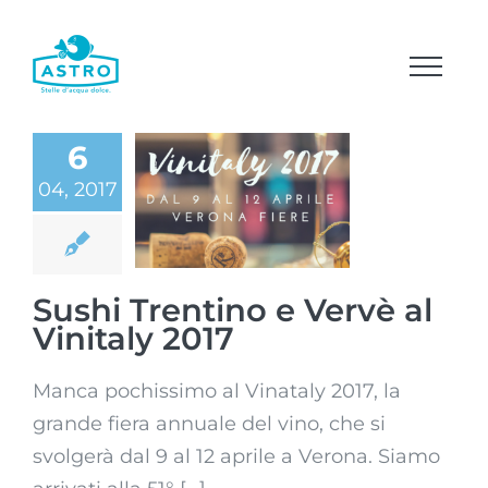
Salta
al
contenuto
6
Sushi Trentino
04, 2017
e Vervè al
Vinitaly 2017
Sushi Trentino e Vervè al
Vinitaly 2017
Manca pochissimo al Vinataly 2017, la
grande fiera annuale del vino, che si
svolgerà dal 9 al 12 aprile a Verona. Siamo