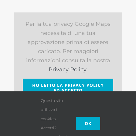
Per la tua privacy Google Maps
necessita di una tua
approvazione prima di essere
caricato. Per maggiori
informazioni consulta la nostra
Privacy Policy
.
HO LETTO LA PRIVACY POLICY
ED ACCETTO
Questo sito
utilizza i
cookies.
OK
Accetti?