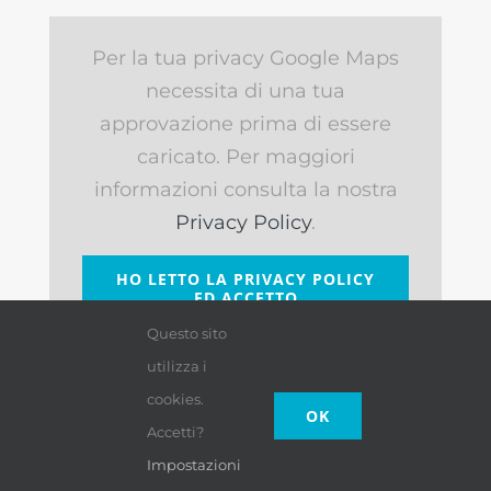
Per la tua privacy Google Maps
necessita di una tua
approvazione prima di essere
caricato. Per maggiori
informazioni consulta la nostra
Privacy Policy
.
HO LETTO LA PRIVACY POLICY
ED ACCETTO
Questo sito
utilizza i
cookies.
OK
Accetti?
Impostazioni