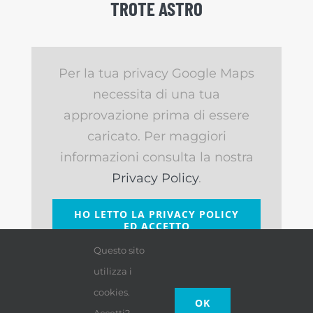
TROTE ASTRO
Per la tua privacy Google Maps
necessita di una tua
approvazione prima di essere
caricato. Per maggiori
informazioni consulta la nostra
Privacy Policy
.
HO LETTO LA PRIVACY POLICY
ED ACCETTO
Questo sito
utilizza i
cookies.
OK