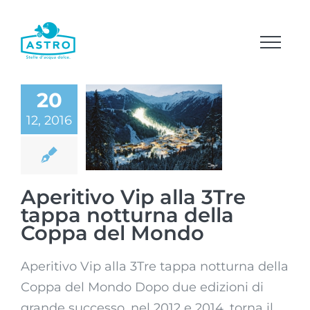
Salta
al
contenuto
20
Aperitivo Vip
alla 3Tre tappa
12, 2016
notturna della
Coppa del
Mondo
Aperitivo Vip alla 3Tre
tappa notturna della
Coppa del Mondo
Aperitivo Vip alla 3Tre tappa notturna della
Coppa del Mondo Dopo due edizioni di
grande successo, nel 2012 e 2014, torna il