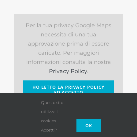
Per la tua privacy Google Maps
necessita di una tua
approvazione prima di essere
caricato. Per maggiori
informazioni consulta la nostra
Privacy Policy
.
HO LETTO LA PRIVACY POLICY
ED ACCETTO
Questo sito
utilizza i
cookies.
OK
Accetti?