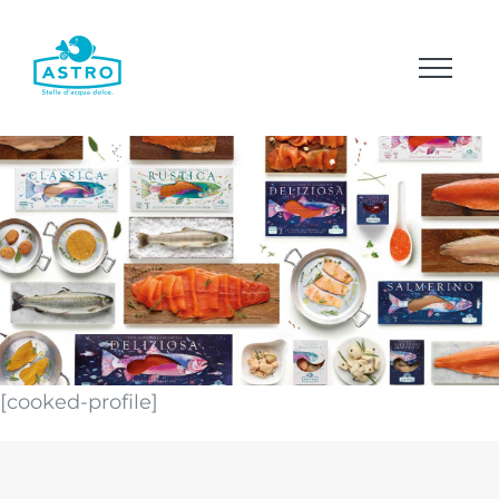
Salta
al
contenuto
[cooked-profile]