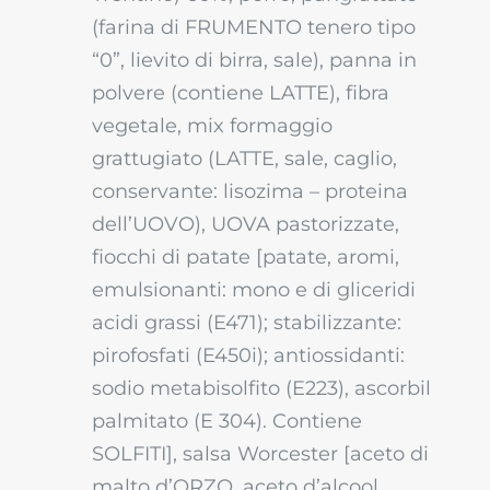
(farina di FRUMENTO tenero tipo
“0”, lievito di birra, sale), panna in
polvere (contiene LATTE), fibra
vegetale, mix formaggio
grattugiato (LATTE, sale, caglio,
conservante: lisozima – proteina
dell’UOVO), UOVA pastorizzate,
fiocchi di patate [patate, aromi,
emulsionanti: mono e di gliceridi
acidi grassi (E471); stabilizzante:
pirofosfati (E450i); antiossidanti:
sodio metabisolfito (E223), ascorbil
palmitato (E 304). Contiene
SOLFITI], salsa Worcester [aceto di
malto d’ORZO, aceto d’alcool,