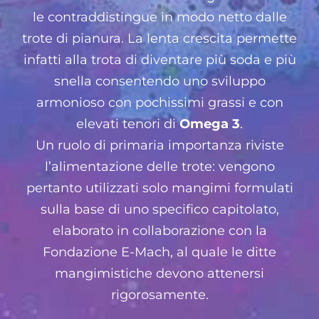
le contraddistingue in modo netto dalle
trote di pianura. La lenta crescita permette
infatti alla trota di diventare più soda e più
snella consentendo uno sviluppo
armonioso con pochissimi grassi e con
elevati tenori di
Omega 3
.
Un ruolo di primaria importanza riviste
l’alimentazione delle trote: vengono
pertanto utilizzati solo mangimi formulati
sulla base di uno specifico capitolato,
elaborato in collaborazione con la
Fondazione E-Mach, al quale le ditte
mangimistiche devono attenersi
rigorosamente.