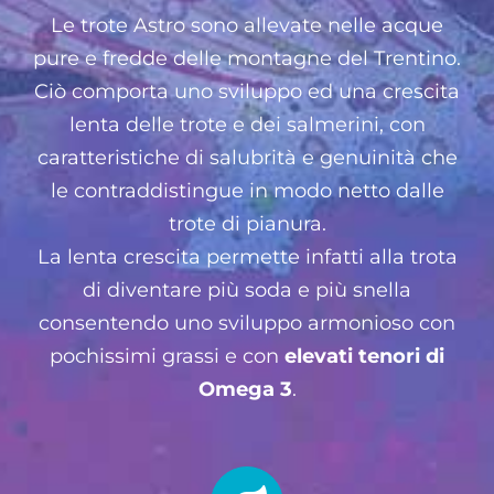
Le trote Astro sono allevate nelle acque
pure e fredde delle montagne del Trentino.
Ciò comporta uno sviluppo ed una crescita
lenta delle trote e dei salmerini, con
caratteristiche di salubrità e genuinità che
le contraddistingue in modo netto dalle
trote di pianura.
La lenta crescita permette infatti alla trota
di diventare più soda e più snella
consentendo uno sviluppo armonioso con
pochissimi grassi e con
elevati tenori di
Omega 3
.