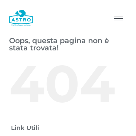
Salta
al
contenuto
Oops, questa pagina non è
stata trovata!
404
Link Utili