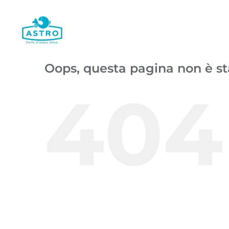
Salta
al
contenuto
Oops, questa pagina non è st
404