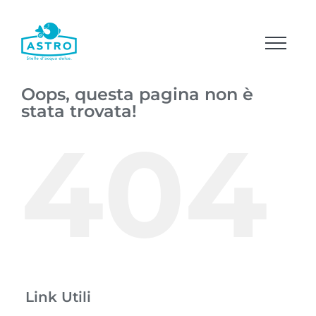
Salta
al
contenuto
Oops, questa pagina non è
stata trovata!
404
Link Utili