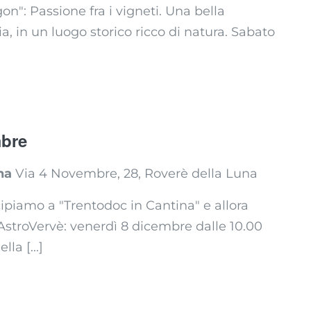
on": Passione fra i vigneti. Una bella
 in un luogo storico ricco di natura. Sabato
mbre
una
Via 4 Novembre, 28, Roverè della Luna
piamo a "Trentodoc in Cantina" e allora
 AstroVervè: venerdì 8 dicembre dalle 10.00
la [...]