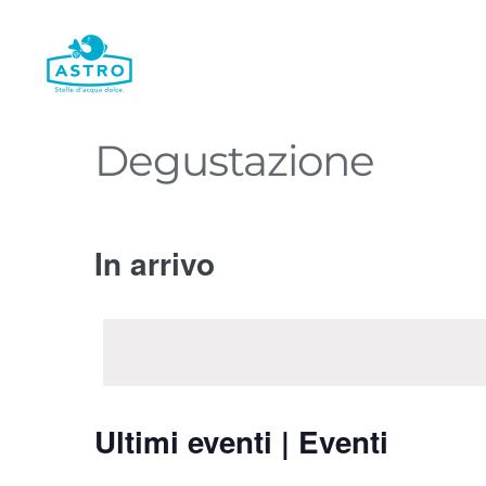
Salta
al
contenuto
Degustazione
In arrivo
Seleziona
la
data.
Ultimi eventi | Eventi